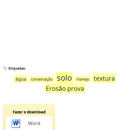
Etiquetas:
solo
textura
água
conservação
manejo
Erosão prova
Fazer o download
Word