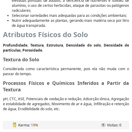
elevadas pontuais de adubos, a deficiência de nutrientes e toxidez de
alumínio, o uso de certos herbicidas, ataque de parasitas ou patógenos
radiculares;
Selecionar variedades mais adequadas para as condições ambientais;
Nutrir adequadamente as plantas, gerando mais matéria seca por litro
de água transpirada.
Atributos Físicos do Solo
Profundidade
,
Textura
,
Estrutura
,
Densidade do solo
,
Densidade de
partículas
,
Porosidade
.
Textura do Solo
Considerada como característica permanente, pois ela não muda com o
passar do tempo.
Processos Físicos e Químicos Inferidos a Partir da
Textura
pH, CTC, ASE, Potenciais de oxidação e redução, Adsorção iônica, Agregação
e estabilidade de agregados, Movimento de ar e água, Infiltração e retenção
de água, Erodibilidade do solo, etc.
Karma:
19%
Visitas: 0