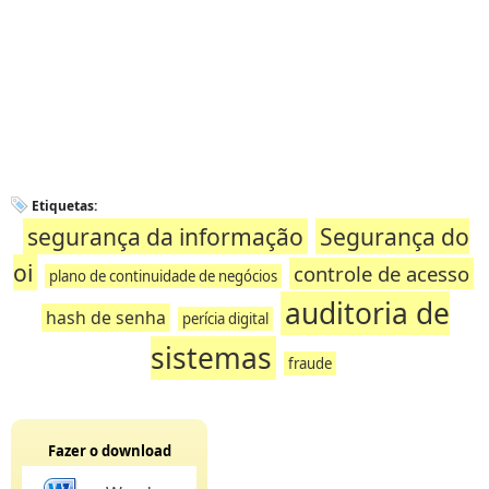
Etiquetas:
segurança da informação
Segurança do
oi
controle de acesso
plano de continuidade de negócios
auditoria de
hash de senha
perícia digital
sistemas
fraude
Fazer o download