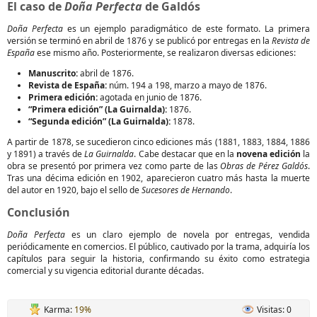
El caso de
Doña Perfecta
de Galdós
Doña Perfecta
es un ejemplo paradigmático de este formato. La primera
versión se terminó en abril de 1876 y se publicó por entregas en la
Revista de
España
ese mismo año. Posteriormente, se realizaron diversas ediciones:
Manuscrito:
abril de 1876.
Revista de España:
núm. 194 a 198, marzo a mayo de 1876.
Primera edición:
agotada en junio de 1876.
“Primera edición” (La Guirnalda):
1876.
“Segunda edición” (La Guirnalda):
1878.
A partir de 1878, se sucedieron cinco ediciones más (1881, 1883, 1884, 1886
y 1891) a través de
La Guirnalda
. Cabe destacar que en la
novena edición
la
obra se presentó por primera vez como parte de las
Obras de Pérez Galdós
.
Tras una décima edición en 1902, aparecieron cuatro más hasta la muerte
del autor en 1920, bajo el sello de
Sucesores de Hernando
.
Conclusión
Doña Perfecta
es un claro ejemplo de novela por entregas, vendida
periódicamente en comercios. El público, cautivado por la trama, adquiría los
capítulos para seguir la historia, confirmando su éxito como estrategia
comercial y su vigencia editorial durante décadas.
Karma:
19%
Visitas: 0