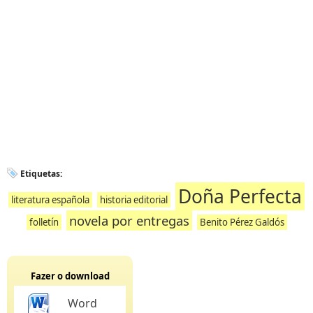
Etiquetas:
Doña Perfecta
literatura española
historia editorial
novela por entregas
folletín
Benito Pérez Galdós
Fazer o download
Word