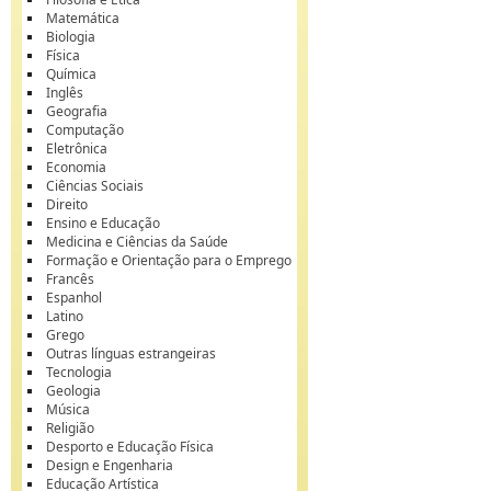
Matemática
Biologia
Física
Química
Inglês
Geografia
Computação
Eletrônica
Economia
Ciências Sociais
Direito
Ensino e Educação
Medicina e Ciências da Saúde
Formação e Orientação para o Emprego
Francês
Espanhol
Latino
Grego
Outras línguas estrangeiras
Tecnologia
Geologia
Música
Religião
Desporto e Educação Física
Design e Engenharia
Educação Artística