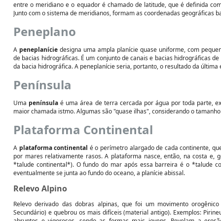
entre o meridiano e o equador é chamado de latitude, que é definida com
Junto com o sistema de meridianos, formam as coordenadas geográficas bas
Peneplano
A
peneplanície
designa uma ampla planície quase uniforme, com pequena
de bacias hidrográficas. É um conjunto de canais e bacias hidrográficas de
da bacia hidrográfica. A peneplanície seria, portanto, o resultado da última
Península
Uma
península
é uma área de terra cercada por água por toda parte, e
maior chamada istmo. Algumas são "quase ilhas", considerando o tamanho 
Plataforma Continental
A
plataforma continental
é o perímetro alargado de cada continente, que
por mares relativamente rasos. A plataforma nasce, então, na costa e,
*talude continental*). O fundo do mar após essa barreira é o *talude co
eventualmente se junta ao fundo do oceano, a planície abissal.
Relevo Alpino
Relevo derivado das dobras alpinas, que foi um movimento orogênico 
Secundário) e quebrou os mais difíceis (material antigo). Exemplos: Pirine
abruptos e vigorosos, sendo as formas mais jovens. Revelam a erosão