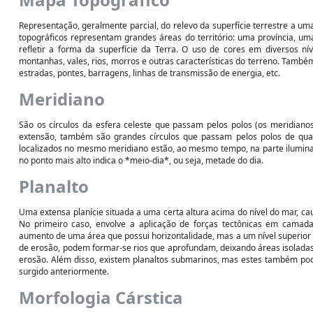
Representação, geralmente parcial, do relevo da superfície terrestre a um
topográficos representam grandes áreas do território: uma província, um
refletir a forma da superfície da Terra. O uso de cores em diversos ní
montanhas, vales, rios, morros e outras características do terreno. Tam
estradas, pontes, barragens, linhas de transmissão de energia, etc.
Meridiano
São os círculos da esfera celeste que passam pelos polos (os meridianos
extensão, também são grandes círculos que passam pelos polos de qua
localizados no mesmo meridiano estão, ao mesmo tempo, na parte iluminada
no ponto mais alto indica o *meio-dia*, ou seja, metade do dia.
Planalto
Uma extensa planície situada a uma certa altura acima do nível do mar, ca
No primeiro caso, envolve a aplicação de forças tectônicas em camadas
aumento de uma área que possui horizontalidade, mas a um nível superior 
de erosão, podem formar-se rios que aprofundam, deixando áreas isoladas 
erosão. Além disso, existem planaltos submarinos, mas estes também p
surgido anteriormente.
Morfologia Cárstica