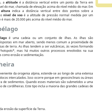
a, a
altitude
é a distância vertical entre um ponto da Terra em
ível do mar, chamada de elevação acima do nível médio do mar. Em
a
altura
indica a distância vertical entre dois pontos sobre a
e o
nível de voo
é a altitude de pressão normal medida por um
e é mais de 20.000 pés acima do nível médio do mar.
pélago
élago
é uma cadeia ou um conjunto de ilhas. As ilhas são
dispostas em mar aberto, sendo menos comum a proximidade de
as de terra. As ilhas tendem a ser vulcânicas, às vezes formando
*hotspots*, mas há muitos outros processos envolvidos na sua
is como erosão e sedimentação.
heira
eniente da orogenia alpina, estende-se ao longo de uma extensa
blocos intercalados. Isso ocorre porque em geossinclinais ou áreas
ura de sedimentos. Quando esses materiais são submetidos a uma
 de cordilheiras. Este tipo inclui a maioria das grandes cadeias de
a erosão da superfície da Terra.