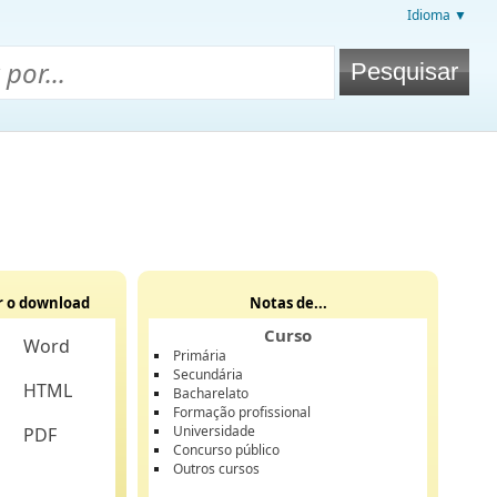
Idioma ▼
r o download
Notas de...
Curso
Word
Primária
Secundária
HTML
Bacharelato
Formação profissional
Universidade
PDF
Concurso público
Outros cursos