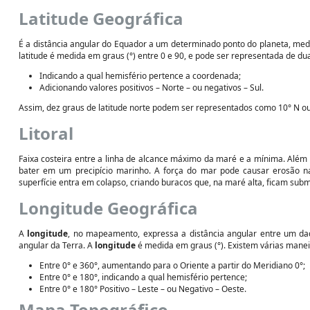
Latitude Geográfica
É a distância angular do Equador a um determinado ponto do planeta, med
latitude é medida em graus (°) entre 0 e 90, e pode ser representada de du
Indicando a qual hemisfério pertence a coordenada;
Adicionando valores positivos – Norte – ou negativos – Sul.
Assim, dez graus de latitude norte podem ser representados como 10° N ou 
Litoral
Faixa costeira entre a linha de alcance máximo da maré e a mínima. Além 
bater em um precipício marinho. A força do mar pode causar erosão n
superfície entra em colapso, criando buracos que, na maré alta, ficam sub
Longitude Geográfica
A
longitude
, no mapeamento, expressa a distância angular entre um da
angular da Terra. A
longitude
é medida em graus (°). Existem várias manei
Entre 0° e 360°, aumentando para o Oriente a partir do Meridiano 0°;
Entre 0° e 180°, indicando a qual hemisfério pertence;
Entre 0° e 180° Positivo – Leste – ou Negativo – Oeste.
Mapa Topográfico