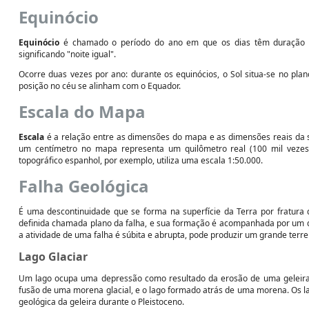
Equinócio
Equinócio
é chamado o período do ano em que os dias têm duração ig
significando "noite igual".
Ocorre duas vezes por ano: durante os equinócios, o Sol situa-se no plano
posição no céu se alinham com o Equador.
Escala do Mapa
Escala
é a relação entre as dimensões do mapa e as dimensões reais da s
um centímetro no mapa representa um quilômetro real (100 mil vezes
topográfico espanhol, por exemplo, utiliza uma escala 1:50.000.
Falha Geológica
É uma descontinuidade que se forma na superfície da Terra por fratura
definida chamada plano da falha, e sua formação é acompanhada por um d
a atividade de uma falha é súbita e abrupta, pode produzir um grande terr
Lago Glaciar
Um lago ocupa uma depressão como resultado da erosão de uma geleira. 
fusão de uma morena glacial, e o lago formado atrás de uma morena. Os lag
geológica da geleira durante o Pleistoceno.