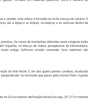
ias e úmidas. Este relevo é formado na rocha maciça de calcário. É
ticas são a
lapiaz
e as
dolinas
, no exterior, e as
cavernas
dentro da
a primária. Os restos de montanhas dobradas nesta orogenia estão
em Espanha, no Maciço da Galiza, peneplanície da Extremadura,
 muito antigo. Sofreram erosão constante. Seus materiais são
reção do Polo Norte. É um dos quatro pontos cardeais, localizado
perpendicular no horizonte que passa pela Estrela Polar. O ponto
ta no Sul ou máxima declinação boreal (ou seja, 23° 27') e máxima