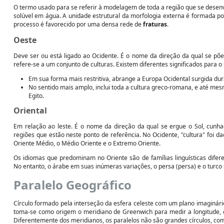
O termo usado para se referir à modelagem de toda a região que se desenvolv
solúvel em água. A unidade estrutural da morfologia externa é formada po
processo é favorecido por uma densa rede de
fraturas
.
Oeste
Deve ser ou está ligado ao Ocidente. É o nome da direção da qual se põe
refere-se a um conjunto de culturas. Existem diferentes significados para o
Em sua forma mais restritiva, abrange a Europa Ocidental surgida du
No sentido mais amplo, inclui toda a cultura greco-romana, e até mes
Egito.
Oriental
Em relação ao leste. É o nome da direção da qual se ergue o Sol, cunhad
regiões que estão neste ponto de referência. No Ocidente, "cultura" foi d
Oriente Médio, o Médio Oriente e o Extremo Oriente.
Os idiomas que predominam no Oriente são de famílias linguísticas diferent
No entanto, o árabe em suas inúmeras variações, o persa (persa) e o turco 
Paralelo Geográfico
Círculo formado pela interseção da esfera celeste com um plano imaginário
toma-se como origem o meridiano de Greenwich para medir a longitude, q
Diferentemente dos meridianos, os paralelos não são grandes círculos, co