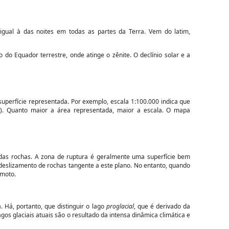
ual à das noites em todas as partes da Terra. Vem do latim,
 do Equador terrestre, onde atinge o zênite. O declínio solar e a
uperfície representada. Por exemplo, escala 1:100.000 indica que
). Quanto maior a área representada, maior a escala. O mapa
 das rochas. A zona de ruptura é geralmente uma superfície bem
eslizamento de rochas tangente a este plano. No entanto, quando
emoto.
Há, portanto, que distinguir o lago
proglacial
, que é derivado da
os glaciais atuais são o resultado da intensa dinâmica climática e