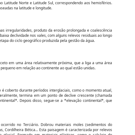
o Latitude Norte e Latitude Sul, correspondendo aos hemisférios.
eadas na latitude e longitude.
s irregularidades, produto da erosão prolongada e coalescência
 baixa declividade nos vales, com alguns relevos residuais ao longo
 etapa do ciclo geográfico produzida pela gestão da água.
xceto em uma área relativamente próxima, que a liga a uma área
pequeno em relação ao continente ao qual estão unidas.
 é coberto durante períodos interglaciais, como o momento atual,
 geralmente, termina em um ponto de declive crescente (chamada
ntinental*. Depois disso, segue-se a *elevação continental*, que
ocorrido no Terciário. Dobrou materiais moles (sedimentos do
us, Cordilheira Bética... Esta paisagem é caracterizada por relevos
 glacial. Formado em materiais plásticos, como o calcário do