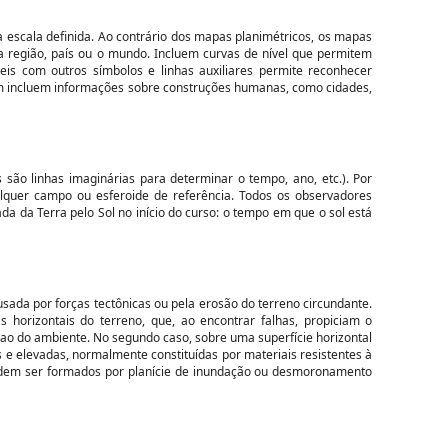
a escala definida. Ao contrário dos mapas planimétricos, os mapas
a região, país ou o mundo. Incluem curvas de nível que permitem
veis com outros símbolos e linhas auxiliares permite reconhecer
bém incluem informações sobre construções humanas, como cidades,
 são linhas imaginárias para determinar o tempo, ano, etc.). Por
lquer campo ou esferoide de referência. Todos os observadores
 da Terra pelo Sol no início do curso: o tempo em que o sol está
usada por forças tectônicas ou pela erosão do terreno circundante.
 horizontais do terreno, que, ao encontrar falhas, propiciam o
ao do ambiente. No segundo caso, sobre uma superfície horizontal
e elevadas, normalmente constituídas por materiais resistentes à
odem ser formados por planície de inundação ou desmoronamento