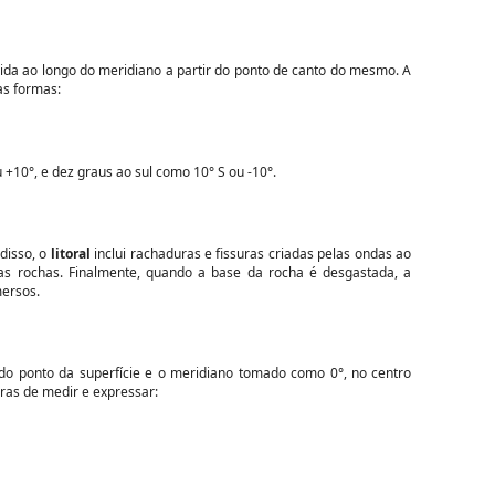
ida ao longo do meridiano a partir do ponto de canto do mesmo. A
as formas:
+10°, e dez graus ao sul como 10° S ou -10°.
disso, o
litoral
inclui rachaduras e fissuras criadas pelas ondas ao
as rochas. Finalmente, quando a base da rocha é desgastada, a
mersos.
do ponto da superfície e o meridiano tomado como 0°, no centro
ras de medir e expressar: