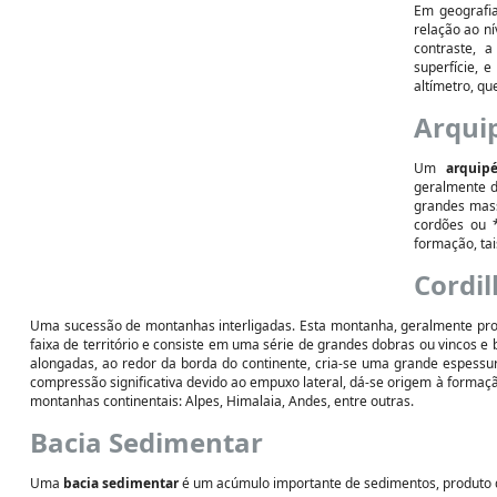
Em geografi
relação ao n
contraste, 
superfície, 
altímetro, qu
Arqui
Um
arquip
geralmente 
grandes mass
cordões ou 
formação, ta
Cordil
Uma sucessão de montanhas interligadas. Esta montanha, geralmente prov
faixa de território e consiste em uma série de grandes dobras ou vincos e 
alongadas, ao redor da borda do continente, cria-se uma grande espess
compressão significativa devido ao empuxo lateral, dá-se origem à formação
montanhas continentais: Alpes, Himalaia, Andes, entre outras.
Bacia Sedimentar
Uma
bacia sedimentar
é um acúmulo importante de sedimentos, produto d