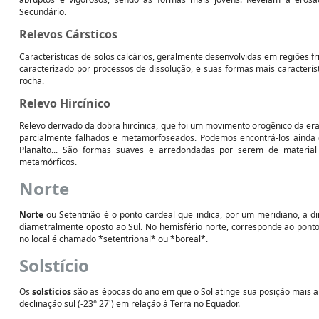
Secundário.
Relevos Cársticos
Características de solos calcários, geralmente desenvolvidas em regiões fr
caracterizado por processos de dissolução, e suas formas mais caracterís
rocha.
Relevo Hircínico
Relevo derivado da dobra hircínica, que foi um movimento orogênico da er
parcialmente falhados e metamorfoseados. Podemos encontrá-los ainda 
Planalto... São formas suaves e arredondadas por serem de material
metamórficos.
Norte
Norte
ou Setentrião é o ponto cardeal que indica, por um meridiano, a di
diametralmente oposto ao Sul. No hemisfério norte, corresponde ao ponto 
no local é chamado *setentrional* ou *boreal*.
Solstício
Os
solstícios
são as épocas do ano em que o Sol atinge sua posição mais al
declinação sul (-23° 27') em relação à Terra no Equador.