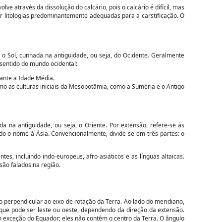
e através da dissolução do calcário, pois o calcário é difícil, mas
r litologias predominantemente adequadas para a carstificação. O
 o Sol, cunhada na antiguidade, ou seja, do Ocidente. Geralmente
 sentido do mundo ocidental:
rante a Idade Média.
mo as culturas iniciais da Mesopotâmia, como a Suméria e o Antigo
a na antiguidade, ou seja, o Oriente. Por extensão, refere-se às
ado o nome à Ásia. Convencionalmente, divide-se em três partes: o
es, incluindo indo-europeus, afro-asiáticos e as línguas altaicas.
são falados na região.
 perpendicular ao eixo de rotação da Terra. Ao lado do meridiano,
ue pode ser leste ou oeste, dependendo da direção da extensão.
m exceção do Equador; eles não contêm o centro da Terra. O ângulo