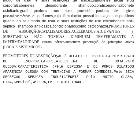
modo de usar e suas restrições de uso:ex:sabonetes facial e/ou
corporalsabonetes ,desodorante ,shampoo,condiconador,sabonete
esfoliante.
grau2
produtos com risco potencial produtos de higiene
pessaol,cosméticos e
perfumes,cuja fórmulação possui indicaçoes especificas
quanto ao seu modo de usar e suas restrições de uso ex>sabonete anti-
séptico ,shampoo anti-caspa,condicionador,como cetoconazol.
PROMOTORES
DE ABSORÇÃO
(
CATALISADORES,ACELERADOS,ADJUVANTES )-
SUBSTANCIAS NÃO TOXICAS DIMINUEM TEMPERAMENTE A
IMPERMEALOIDADE estrato córnea-aumentam penetraçaõ de principios ativos
(LOCAIS SISTEMICOS)
PROMOTORES DE ABSORÇÃO;-
ÁGuá-OLEATO DE ISODECILA-MIPISTRATO
DE ISOPROPILA-UREIA-LECITINA DE SOJA.Pelé
OLEOSA;CARACTERISTICA ;Pelé ESPESSA E DE POPOS DILATDOS
APARENCIA OLEOSA COM TENTNCIAS A FORMAR COMEDOES.Pelé SECA
SECREÇÃO SEBACEA INSUFICIENETE Pelé MUITO CLARA,
FINA,Sensível,ASPERA,EM FLEXIBILIDADE.