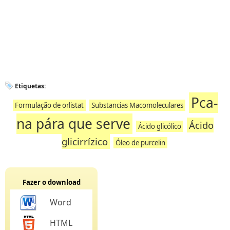
Etiquetas:
Pca-
Formulação de orlistat
Substancias Macomoleculares
na pára que serve
Ácido
Ácido glicólico
glicirrízico
Óleo de purcelin
Fazer o download
Word
HTML