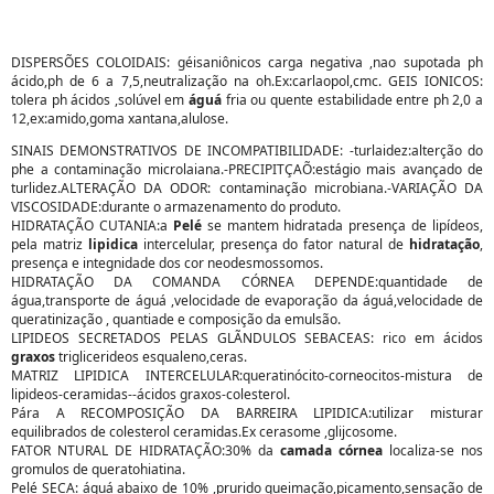
DISPERSÕES COLOIDAIS: géisaniônicos carga negativa ,nao supotada ph
ácido,ph de 6 a 7,5,neutralização na oh.Ex:carlaopol,cmc. GEIS IONICOS:
tolera ph ácidos ,solúvel em
águá
fria ou quente estabilidade entre ph 2,0 a
12,ex:amido,goma xantana,alulose.
SINAIS DEMONSTRATIVOS DE INCOMPATIBILIDADE: -turlaidez:alterção do
phe a contaminação microlaiana.-PRECIPITÇAÕ:estágio mais avançado de
turlidez.ALTERAÇÃO DA ODOR: contaminação microbiana.-VARIAÇÃO DA
VISCOSIDADE:durante o armazenamento do produto.
HIDRATAÇÃO CUTANIA:a
Pelé
se mantem hidratada presença de lipídeos,
pela matriz
lipidica
intercelular, presença do fator natural de
hidratação
,
presença e integnidade dos cor neodesmossomos.
HIDRATAÇÃO DA COMANDA CÓRNEA DEPENDE:quantidade de
água,transporte de águá ,velocidade de evaporação da águá,velocidade de
queratinização , quantiade e composição da emulsão.
LIPIDEOS SECRETADOS PELAS GLÃNDULOS SEBACEAS: rico em ácidos
graxos
triglicerideos esqualeno,ceras.
MATRIZ LIPIDICA INTERCELULAR:queratinócito-corneocitos-mistura de
lipideos-ceramidas--ácidos graxos-colesterol.
Pára A RECOMPOSIÇÃO DA BARREIRA LIPIDICA:utilizar misturar
equilibrados de colesterol ceramidas.Ex cerasome ,glijcosome.
FATOR NTURAL DE HIDRATAÇÃO:30% da
camada
córnea
localiza-se nos
gromulos de queratohiatina.
Pelé SECA: águá abaixo de 10% ,prurido queimação,picamento,sensação de