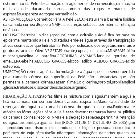
estiramento da Pelé descamação em aglomerlos de corneocitos,diminuição
d flexibilidde dacamada cornea,aumeto das rugas e marcas de
expressão.Aspereza ao toque vermelhidão.
AS FORMULÇOES Cosmético Pára A Pelé SECA:restauram a
barreira
lipidica
da camada córnea .Repõe o NMF,e a secreção sebácea permitem a retenção
de águá .
OCLUSÃO:barreira lipidica (gordura) com a oclusão a águá fica retirada na
epiderme mantendo a Pelé hidratada.Perde-se águá através da transpiração
ativos cosméticos que hidratam a Pelé por oclusão:oleos vegetais,minerais e
gorduras animais.Óleo VEGETAIS-kkarite,cupuaçu e cacau.MINERAIS-óLéo
minerais,vaselina e parafina.GORDURAS ANIMAIS-lanolina gordura de
ema.CERA-abelha.ALCCOIS GRAXOS-alcccol atilico ACIDOS GRAXOS-ácido
esteorico.
UMECTAÇÃO-retém águá da fórmulação e a águá que esta sendo perdida
pela camada córnea na superficial da Pelé são substancias que não
permeam a camada córnea.Fazem filme.Ex glicerina,sorbitol,propilenglicol
,glicose,trehalose,dissacarideos,lactose,arginino.
:não faz filme se mistura com a águá,mantém a águá e
HIDARTAÇÃO ATIVA
fica na camada corneá não deixa evapora ex:pca-na.Maior capacidade de
retençao de águá na camada córnea do que a glicerina.Ex:dermatite
atópiça.As fórmulações pára a Pelé
seca
devem : restauraa barreira pilidica
da camada córnea,repor o( NMF) e a secreção sebácea,permitir a retenção
de águá.
cosmetologia
:grau de risco (RDCN 211,DE 14 DE JULHO DE 2005)
-grau
1
produtos
com risoc mínimo,produtos de higiene pessaoal,cosmetica e
perfumes de cuja fórmulação nãorequer informações dethadas quanto ao