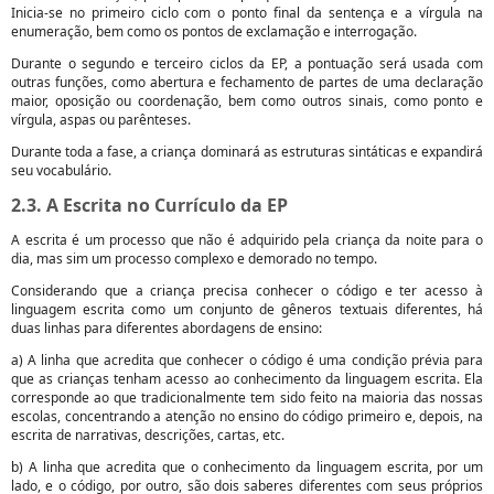
Inicia-se no primeiro ciclo com o ponto final da sentença e a vírgula na
enumeração, bem como os pontos de exclamação e interrogação.
Durante o segundo e terceiro ciclos da EP, a pontuação será usada com
outras funções, como abertura e fechamento de partes de uma declaração
maior, oposição ou coordenação, bem como outros sinais, como ponto e
vírgula, aspas ou parênteses.
Durante toda a fase, a criança dominará as estruturas sintáticas e expandirá
seu vocabulário.
2.3. A Escrita no Currículo da EP
A escrita é um processo que não é adquirido pela criança da noite para o
dia, mas sim um processo complexo e demorado no tempo.
Considerando que a criança precisa conhecer o código e ter acesso à
linguagem escrita como um conjunto de gêneros textuais diferentes, há
duas linhas para diferentes abordagens de ensino:
a) A linha que acredita que conhecer o código é uma condição prévia para
que as crianças tenham acesso ao conhecimento da linguagem escrita. Ela
corresponde ao que tradicionalmente tem sido feito na maioria das nossas
escolas, concentrando a atenção no ensino do código primeiro e, depois, na
escrita de narrativas, descrições, cartas, etc.
b) A linha que acredita que o conhecimento da linguagem escrita, por um
lado, e o código, por outro, são dois saberes diferentes com seus próprios