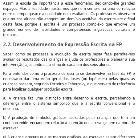
Assim, a escola dá importância a esse fenômeno, dedicando-lhe grandes
espaços. Mas a realidade mostra-nos que nem sempre há uma correlação
entre o tempo gasto e a qualidade dos resultados. Os professores observam
que muitos alunos não atingem um domínio aceitável da escrita até o final
desta fase, porque a escrita é um processo complexo que envolve um
grande número de habilidades e competências linguísticas, culturais e
textuais.
2.2. Desenvolvimento da Expressão Escrita na EP
Saber como se processa a evolução da escrita nesta fase permite-nos
avaliar os resultados das crianças e ajuda os professores a planear a sua
intervenção, ajustando-a ao ritmo de cada um dos seus alunos.
Para entender como o processo de escrita se desenvolve na fase da EP, é
necessário dar uma visão geral das fases (ou hipóteses) pelas quais as
crianças passam, segundo Ferreiro e Teberosky, e que servem de referência
para localizar qualquer produção escrita.
a) A criança faz uma distinção entre desenho e escrita, percebendo a
diferença entre o sistema simbólico que é a escrita convencional e o
desenho.
b) A produção de símbolos gráficos utilizados pelas crianças que têm um
contínuo indiferenciado em relação à intenção que a criança tem na hora de
escrever.
c) A criança procura que as marcas gráficas, ao escrever, sejam diferentes