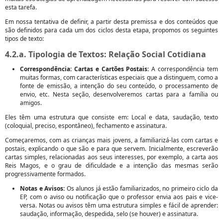
esta tarefa.
Em nossa tentativa de definir, a partir desta premissa e dos conteúdos que
são definidos para cada um dos ciclos desta etapa, propomos os seguintes
tipos de texto:
4.2.a. Tipologia de Textos: Relação Social Cotidiana
Correspondência: Cartas e Cartões Postais:
A correspondência tem
muitas formas, com características especiais que a distinguem, como a
fonte de emissão, a intenção do seu conteúdo, o processamento de
envio, etc. Nesta seção, desenvolveremos cartas para a família ou
amigos.
Eles têm uma estrutura que consiste em: Local e data, saudação, texto
(coloquial, preciso, espontâneo), fechamento e assinatura.
Começaremos, com as crianças mais jovens, a familiarizá-las com cartas e
postais, explicando o que são e para que servem. Inicialmente, escreverão
cartas simples, relacionadas aos seus interesses, por exemplo, a carta aos
Reis Magos, e o grau de dificuldade e a intenção das mesmas serão
progressivamente formados.
Notas e Avisos:
Os alunos já estão familiarizados, no primeiro ciclo da
EP, com o aviso ou notificação que o professor envia aos pais e vice-
versa. Notas ou avisos têm uma estrutura simples e fácil de aprender:
saudação, informação, despedida, selo (se houver) e assinatura.