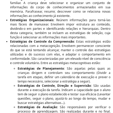
familiar. A criança deve selecionar e organizar um conjunto de
informações do corpo de conhecimentos armazenados em sua
memória. Parafrasear, resumir, descrever como se relaciona novas
informações ao conhecimento já existente.
Estratégias Organizacionais:
Reúnem informações para torná-las
mais fáceis de manusear. Envolvem impor estrutura ao conteúdo,
dividindo-o em partes e identificando relações e hierarquias. Dentro
desta categoria, também se incluem as estratégias de seleção, cuja
função é selecionar as informações mais importantes.
Estratégias de Controle da Compreensão:
Estas estratégias estão
relacionadas com a metacognição. Envolvem permanecer consciente
do que se está tentando alcançar, manter o controle das estratégias
utilizadas e do sucesso com elas, e adaptar o comportamento em
conformidade. São caracterizadas por um elevado nível de consciência
e controle voluntário. Entre as estratégias metacognitivas estão:
Estratégias de Planejamento:
São aquelas pelas quais as
crianças dirigem e controlam seu comportamento (Dividir a
tarefa em etapas, definir um calendário de execução e prever o
tempo necessário, selecionar a estratégia a seguir).
Estratégias de Controle, Direção e Supervisão:
São usadas
durante a execução da tarefa. Indicam a capacidade que o aluno
tem de seguir o plano estabelecido e testar sua eficácia (Levantar
questões, seguir o plano, ajustá-lo ao longo do tempo, mudar e
buscar estratégias alternativas...).
Estratégias de Avaliação:
São responsáveis por verificar o
processo de aprendizagem. São realizadas durante e no final.