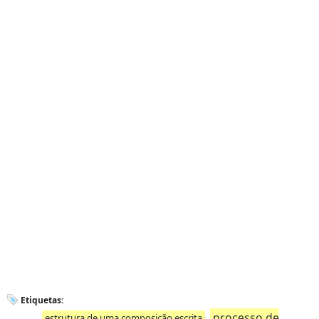
Etiquetas:
processo de
estrutura de uma composição escrita