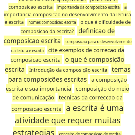
composicao escrita
a
importancia da composicao escrita
importancia composicao no desenvolvimento da leitura
e escrita
o que é dificuldade de
nomes composicao escrita
definicao de
composicao da escrita?
composicao escrita
composicao para o desenvolvimento
cite exemplos de correcao da
da leitura e escrita
o que é composição
composicao escrita
escrita
temas
Introdução da composição escrita
para composições escritas
a composição
escrita e sua importancia
composição do meio
de comunicação
tecnicas da correccao da
a escrita é uma
composicao escrita
atividade que requer muitas
estrategias
conceito de composicao de escrita