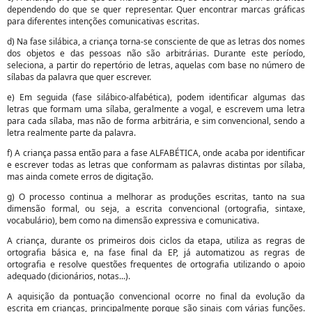
dependendo do que se quer representar. Quer encontrar marcas gráficas
para diferentes intenções comunicativas escritas.
d) Na fase silábica, a criança torna-se consciente de que as letras dos nomes
dos objetos e das pessoas não são arbitrárias. Durante este período,
seleciona, a partir do repertório de letras, aquelas com base no número de
sílabas da palavra que quer escrever.
e) Em seguida (fase silábico-alfabética), podem identificar algumas das
letras que formam uma sílaba, geralmente a vogal, e escrevem uma letra
para cada sílaba, mas não de forma arbitrária, e sim convencional, sendo a
letra realmente parte da palavra.
f) A criança passa então para a fase ALFABÉTICA, onde acaba por identificar
e escrever todas as letras que conformam as palavras distintas por sílaba,
mas ainda comete erros de digitação.
g) O processo continua a melhorar as produções escritas, tanto na sua
dimensão formal, ou seja, a escrita convencional (ortografia, sintaxe,
vocabulário), bem como na dimensão expressiva e comunicativa.
A criança, durante os primeiros dois ciclos da etapa, utiliza as regras de
ortografia básica e, na fase final da EP, já automatizou as regras de
ortografia e resolve questões frequentes de ortografia utilizando o apoio
adequado (dicionários, notas...).
A aquisição da pontuação convencional ocorre no final da evolução da
escrita em crianças, principalmente porque são sinais com várias funções.