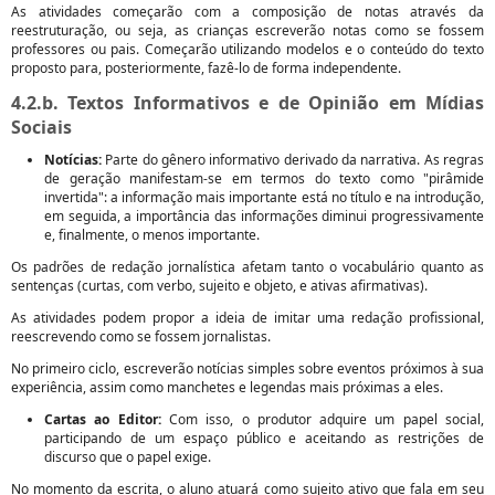
As atividades começarão com a composição de notas através da
reestruturação, ou seja, as crianças escreverão notas como se fossem
professores ou pais. Começarão utilizando modelos e o conteúdo do texto
proposto para, posteriormente, fazê-lo de forma independente.
4.2.b. Textos Informativos e de Opinião em Mídias
Sociais
Notícias:
Parte do gênero informativo derivado da narrativa. As regras
de geração manifestam-se em termos do texto como "pirâmide
invertida": a informação mais importante está no título e na introdução,
em seguida, a importância das informações diminui progressivamente
e, finalmente, o menos importante.
Os padrões de redação jornalística afetam tanto o vocabulário quanto as
sentenças (curtas, com verbo, sujeito e objeto, e ativas afirmativas).
As atividades podem propor a ideia de imitar uma redação profissional,
reescrevendo como se fossem jornalistas.
No primeiro ciclo, escreverão notícias simples sobre eventos próximos à sua
experiência, assim como manchetes e legendas mais próximas a eles.
Cartas ao Editor:
Com isso, o produtor adquire um papel social,
participando de um espaço público e aceitando as restrições de
discurso que o papel exige.
No momento da escrita, o aluno atuará como sujeito ativo que fala em seu