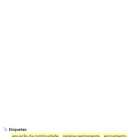
Etiquetas:
equação da continuidade
regime permanente
escoamento