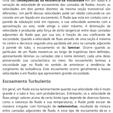
Uma das
consequências da existência da viscosidade
em um fluido é a
variação da velocidade de escoamento das camadas de fluidos. Assim, as
velocidades em dois pontos distintos da mesma seção transversal são
diferentes. Um perfil dessas velocidades pode ser obtido colocando-se um
corante em um líquido em escoamento. O fluido que está em contato com a
parede da tubulação está em repouso, e sua velocidade aumenta com a
aproximação ao eixo, onde atinge o valor máximo. A diminuição da
velocidade é produzida pela força de atrito tangencial entre duas camadas
adjacentes do fluido que, por sua vez, é função do seu coeficiente de
viscosidade. Quando a velocidade de fluxo através de uma seção é máxima
no centro e decresce segundo uma parábola até zero na camada adjacente
à parede do tubo, o escoamento se diz
laminar
. Ocorre quando as
partículas de um fluido movem-se ao longo de trajetórias bem definidas,
apresentando lâminas ou camadas (daí o nome
laminar
), cada uma delas
preservando sua característica no meio. No escoamento laminar, a
viscosidade age no fluido no sentido de amortecer a tendência de
surgimento da turbulência. Este escoamento ocorre geralmente a baixas
velocidades e em fluidos que apresentem grande viscosidade.
Escoamento Turbulento
Em geral, um fluido escoa laminarmente quando sua velocidade não é muito
grande e o tubo é liso, sem protuberâncias. Entretanto, se a velocidade de
fluxo atingir valores acima de certo limite (que depende de diversos fatores,
como a natureza do fluido e sua temperatura), o fluido pode escoar de
maneira irregular com formação de
redemoinhos
, resultado da mistura
entre camadas adjacentes de fluido. A esse tipo de escoamento dá-se o