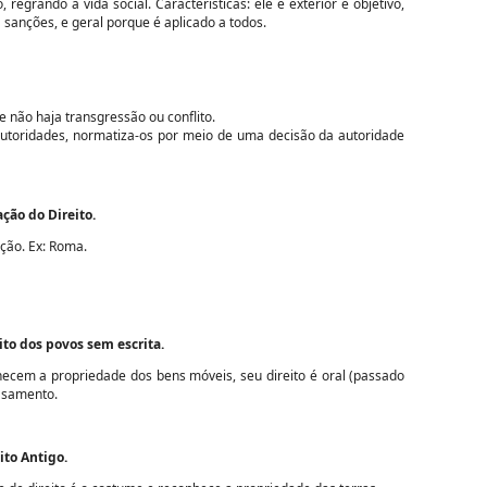
egrando a vida social. Características: ele é exterior e objetivo,
 sanções, e geral porque é aplicado a todos.
 não haja transgressão ou conflito.
autoridades, normatiza-os por meio de uma decisão da autoridade
ção do Direito.
ção. Ex: Roma.
ito dos povos sem escrita.
nhecem a propriedade dos bens móveis, seu direito é oral (passado
casamento.
ito Antigo.