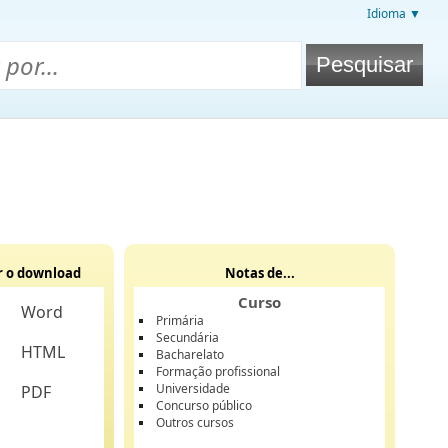
Idioma ▼
r o download
Notas de...
Curso
Word
Primária
Secundária
HTML
Bacharelato
Formação profissional
Universidade
PDF
Concurso público
Outros cursos