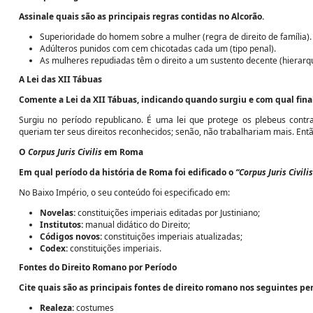
Assinale quais são as principais regras contidas no Alcorão.
Superioridade do homem sobre a mulher (regra de direito de família).
Adúlteros punidos com cem chicotadas cada um (tipo penal).
As mulheres repudiadas têm o direito a um sustento decente (hierarqu
A Lei das XII Tábuas
Comente a Lei da XII Tábuas, indicando quando surgiu e com qual fina
Surgiu no período republicano. É uma lei que protege os plebeus contra
queriam ter seus direitos reconhecidos; senão, não trabalhariam mais. Entã
O
Corpus Juris Civilis
em Roma
Em qual período da história de Roma foi edificado o
“Corpus Juris Civilis
No Baixo Império, o seu conteúdo foi especificado em:
Novelas:
constituições imperiais editadas por Justiniano;
Institutos:
manual didático do Direito;
Códigos novos:
constituições imperiais atualizadas;
Codex:
constituições imperiais.
Fontes do Direito Romano por Período
Cite quais são as principais fontes de direito romano nos seguintes per
Realeza:
costumes