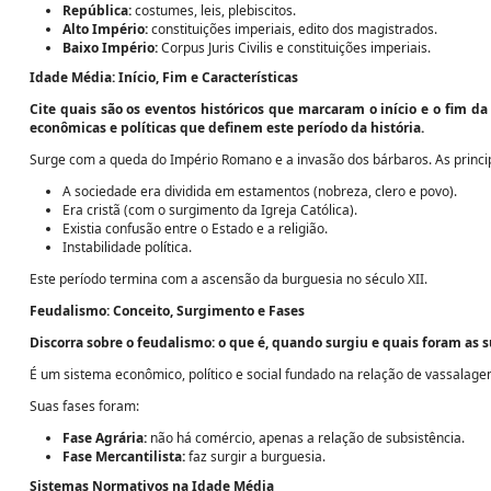
República:
costumes, leis, plebiscitos.
Alto Império:
constituições imperiais, edito dos magistrados.
Baixo Império:
Corpus Juris Civilis e constituições imperiais.
Idade Média: Início, Fim e Características
Cite quais são os eventos históricos que marcaram o início e o fim da 
econômicas e políticas que definem este período da história.
Surge com a queda do Império Romano e a invasão dos bárbaros. As principa
A sociedade era dividida em estamentos (nobreza, clero e povo).
Era cristã (com o surgimento da Igreja Católica).
Existia confusão entre o Estado e a religião.
Instabilidade política.
Este período termina com a ascensão da burguesia no século XII.
Feudalismo: Conceito, Surgimento e Fases
Discorra sobre o feudalismo: o que é, quando surgiu e quais foram as s
É um sistema econômico, político e social fundado na relação de vassalagem
Suas fases foram:
Fase Agrária:
não há comércio, apenas a relação de subsistência.
Fase Mercantilista:
faz surgir a burguesia.
Sistemas Normativos na Idade Média