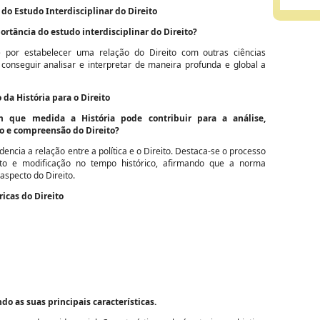
do Estudo Interdisciplinar do Direito
ortância do estudo interdisciplinar do Direito?
e por estabelecer uma relação do Direito com outras ciências
a conseguir analisar e interpretar de maneira profunda e global a
 da História para o Direito
m que medida a História pode contribuir para a análise,
o e compreensão do Direito?
idencia a relação entre a política e o Direito. Destaca-se o processo
to e modificação no tempo histórico, afirmando que a norma
 aspecto do Direito.
ricas do Direito
o as suas principais características.