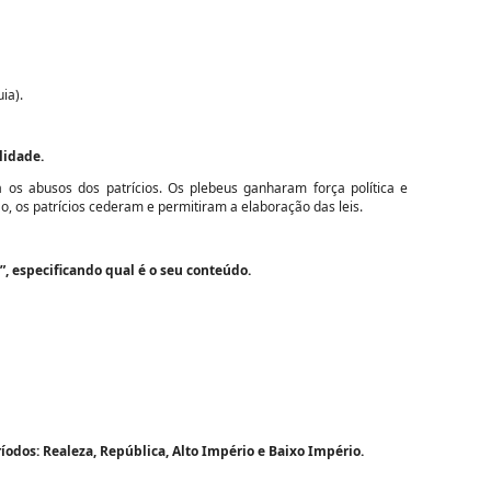
ia).
lidade.
 os abusos dos patrícios. Os plebeus ganharam força política e
o, os patrícios cederam e permitiram a elaboração das leis.
”, especificando qual é o seu conteúdo.
íodos: Realeza, República, Alto Império e Baixo Império.