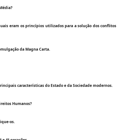
 Média?
ais eram os princípios utilizados para a solução dos conflitos
romulgação da Magna Carta.
rincipais características do Estado e da Sociedade modernos.
Direitos Humanos?
ique-os.
ª e 4ª gerações.