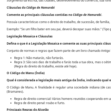
Surgimento da escrita, das cidades, desenvolvimento do comércio, sua font
Cláusulas do
Código de Hamurabi
Comente as principais cláusulas contidas no
Código de Hamurabi
.
Possuía características como o direito do trabalho, de sucessão, de família, 
Exemplo: "Se um filho bater em seu pai, deverá decepar suas mãos." (Tipo p
Legislação Mosaica e Cláusulas
Defina o que é a Legislação Mosaica e comente as suas principais cláus
Conjunto de normas e regras que fazem parte de um livro chamado Antigo
Regra 1: Não matarás, não furtarás.
Regra 3: São seis dias de trabalho e farás toda a tua obra, mas o sét
(Regra do direito do trabalho, existe até hoje).
O Código de Manu (Índia)
Qual é considerada a legislação mais antiga da Índia, indicando qual era
O Código de Manu. A finalidade é regular uma sociedade indiana (de cas
(Bramanes).
Regra de direito comercial: Vários homens reunidos cooperando em u
Regra de direito penal: roubo e furto.
Principais Regras do Alcorão