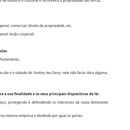
e de direito é o costume e reconhece a propriedade das terras.
penal, comercial, direito de propriedade, etc.
enal: lesão corporal)
ulas.
 Testamento.
imo dia é o sábado do Senhor, teu Deus; nele não farás obra alguma.
 a sua finalidade e os seus principais dispositivos de lei.
tas), protegendo e defendendo os interesses da casta dominante
ma mesma empresa e dividindo por igual as partes.