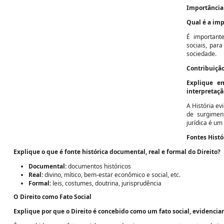
Importância 
Qual é a imp
É important
sociais, par
sociedade.
Contribuição
Explique e
interpretaçã
A História ev
de surgimen
jurídica é um
Fontes Histó
Explique o que é fonte histórica documental, real e formal do Direito?
Documental:
documentos históricos
Real:
divino, mítico, bem-estar econômico e social, etc.
Formal:
leis, costumes, doutrina, jurisprudência
O Direito como Fato Social
Explique por que o Direito é concebido como um fato social, evidenciand