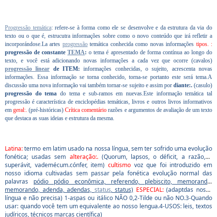
Progressão temática
: refere-se à forma como ele se desenvolve e da estrutura da via do
texto ou o que é, estrucutra informações sobre como o novo conteúdo que irá refletir a
incorporándose.La artes
progressão
temática conhecida como novas informações
tipos.
:
progressão de constante
TEMA
:
o tema é apresentado de forma contínua ao longo do
texto, e você está adicionando novas informações a cada vez que ocorre (cavalos)
progressão linear
de ITEM:
informações conhecidas, o sujeito, acrescenta novas
informações. Essa informação se torna conhecido, torna-se portanto este será tema.A
discussão uma nova informação vai também tornar-se sujeito e assim por
diante:.
(casulo)
progressão do tema
do tema e sub-ramos em nuevas.Este informação temática tal
progressão é característica de enciclopédias temáticas, livros e outros livros informativos
em
geral:.
(pré-históricas)
Crítica comentário
razões e argumentos de avaliação de um texto
que destaca as suas ideias e estrutura da mesma.
Latina:
termo em latim usado na nossa língua, sem ter sofrido uma evolução
fonética; usadas sem
alteração:.
(Quorum, lapsos, o déficit, a razão, o
superávit, vademécum.cónfer, item)
cultismo
voz que foi introduzido em
nosso idioma cultivadas sem passar pela fonética evolução normal das
palavras
pódio pódio econômica, referendo, plebiscito, memorando,
memorando, adenda, adendas,
status
, status)
ESPECIAL:
(adaptdas nossa
língua e não precisa) 1-aspas ou itálico NÃO 0,2-Tilde ou não NO.3-Quando
usar: quando você tem um equivalente ao nosso lengua.4-USOS: leis, textos
judíricos, técnicos marcas científica)