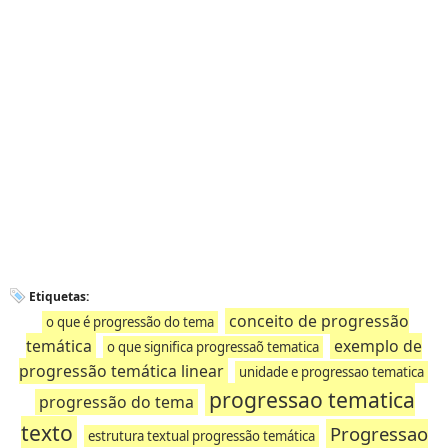
Etiquetas:
conceito de progressão
o que é progressão do tema
temática
exemplo de
o que significa progressaõ tematica
progressão temática linear
unidade e progressao tematica
progressao tematica
progressão do tema
texto
Progressao
estrutura textual progressão temática