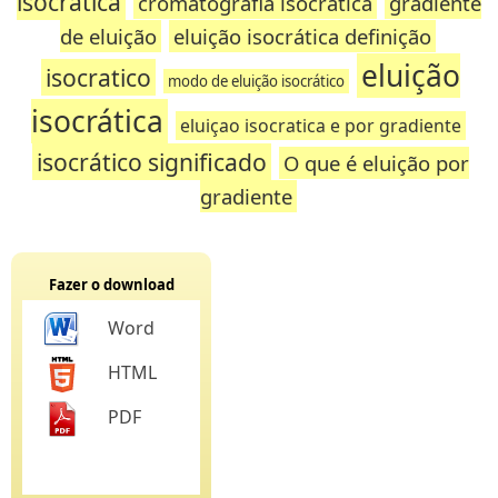
isocrática
cromatografia isocratica
gradiente
de eluição
eluição isocrática definição
eluição
isocratico
modo de eluição isocrático
isocrática
eluiçao isocratica e por gradiente
isocrático significado
O que é eluição por
gradiente
Fazer o download
Word
HTML
PDF