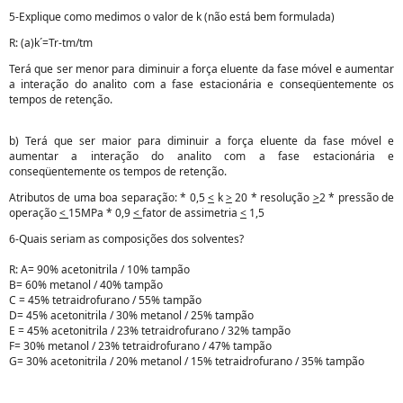
5-Explique como medimos o valor de k (não está bem formulada)
R: (a)k´=Tr-tm/tm
Terá que ser menor para diminuir a força eluente da fase móvel e aumentar
a interação do analito com a fase estacionária e conseqüentemente os
tempos de retenção.
b) Terá que ser maior para diminuir a força eluente da fase móvel e
aumentar a interação do analito com a fase estacionária e
conseqüentemente os tempos de retenção.
Atributos de uma boa separação: * 0,5
<
k
>
20 * resolução
>
2 * pressão de
operação
<
15MPa * 0,9
<
fator de assimetria
<
1,5
6-Quais seriam as composições dos solventes?
R: A= 90% acetonitrila / 10% tampão
B= 60% metanol / 40% tampão
C = 45% tetraidrofurano / 55% tampão
D= 45% acetonitrila / 30% metanol / 25% tampão
E = 45% acetonitrila / 23% tetraidrofurano / 32% tampão
F= 30% metanol / 23% tetraidrofurano / 47% tampão
G= 30% acetonitrila / 20% metanol / 15% tetraidrofurano / 35% tampão