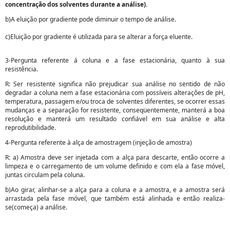
concentração dos solventes durante a análise).
b)A eluição por gradiente pode diminuir o tempo de análise.
c)Eluição por gradiente é utilizada para se alterar a força eluente.
3-Pergunta referente á coluna e a fase estacionária, quanto à sua
resistência.
R: Ser resistente significa não prejudicar sua análise no sentido de não
degradar a coluna nem a fase estacionária com possíveis alterações de pH,
temperatura, passagem e/ou troca de solventes diferentes, se ocorrer essas
mudanças e a separação for resistente, conseqüentemente, manterá a boa
resolução e manterá um resultado confiável em sua análise e alta
reprodutibilidade.
4-Pergunta referente à alça de amostragem (injeção de amostra)
R: a) Amostra deve ser injetada com a alça para descarte, então ocorre a
limpeza e o carregamento de um volume definido e com ela a fase móvel,
juntas circulam pela coluna.
b)Ao girar, alinhar-se a alça para a coluna e a amostra, e a amostra será
arrastada pela fase móvel, que também está alinhada e então realiza-
se(começa) a análise.